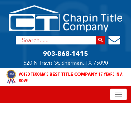
903-868-1415
620 N Travis St, Sherman, TX 75090
VOTED TEXOMA`S
BEST TITLE COMPANY
17 YEARS IN A
ROW!