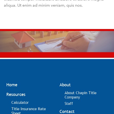
aliqua. Ut enim ad minim veniam, quis nos.
Home
About
About Chapin Title
Resources
Company
Calculator
Staff
Title Insurance Rate
Contact
Sheet